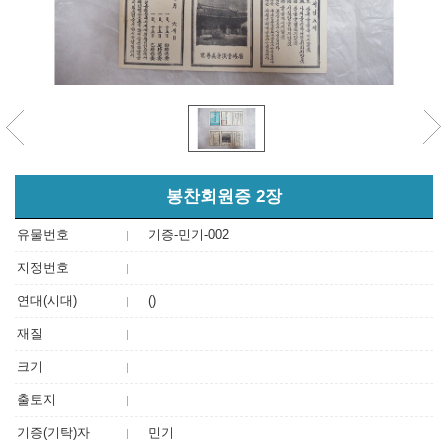
봉찬회원증 2장
유물번호
기증-민기-002
지정번호
연대(시대)
()
재질
크기
출토지
기증(기탁)자
민기