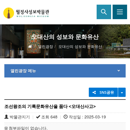
오대산의 성보와 문화유산
열린광장
오대산의 성보와 문화유산
열린광장 메뉴
TO
SNS공유
조선왕조의 기록문화유산을 품다 <오대산사고>
박물관지기
조회 648
작성일 : 2025-03-19
|
|
첨부파일이 없습니다.